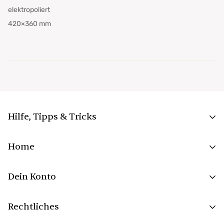
elektropoliert
420×360 mm
Hilfe, Tipps & Tricks
FAQs
Home
Aufbau und Montage
Surprise Grill
richtig anheizen
Dein Konto
Grillkamin
Bestellungen
Gartenkamin
Rechtliches
Kasse
Terrassenkamin