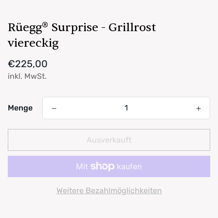
Rüegg® Surprise - Grillrost
viereckig
Regulärer
€225,00
Preis
inkl. MwSt.
Menge
Ausverkauft
Weitere Bezahlmöglichkeiten