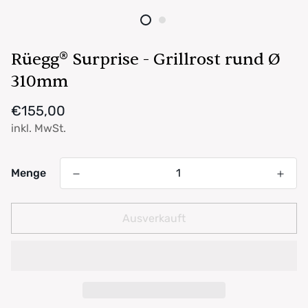
Rüegg® Surprise - Grillrost rund Ø
310mm
Regulärer
€155,00
Preis
inkl. MwSt.
Menge
Ausverkauft