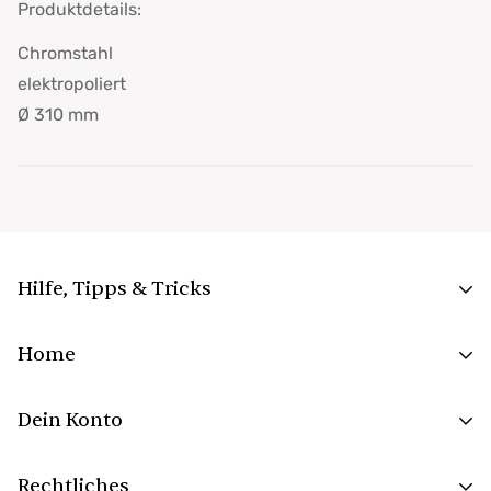
Produktdetails:
Chromstahl
elektropoliert
Ø 310 mm
Hilfe, Tipps & Tricks
FAQs
Home
Aufbau und Montage
Surprise Grill
richtig anheizen
Dein Konto
Grillkamin
Bestellungen
Gartenkamin
Rechtliches